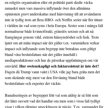
en religiös organisation eller ett politiskt parti skulle väcka
ramaskri men vars massiva inflytande över den allmänna
opinionen gravt underskattas med hänvisning till att avsändaren
inte är tydlig trots att flera HBO- och Netflix serier når fler tittare
i världen än vad som ryms i hela Europa. Serier som i många fall
normaliserar både kvinnoförakt, gränslös sexism och att nå
framgångar genom våld, extrem hänsynslöshet och fusk. Trots
tjatet om att mäta impact när det gäller t.ex. varumärken verkar
impact och inflytande som begrepp inte betraktas som giltigt
bland våra beslutsfattare när det gäller innehåll i
mediaproduktioner och hur de påverkar uppfattningen om vår
Hur ovetenskapligt och faktaresistent är inte det?
omvärld.
Dagen då Trump vann valet i USA ville jag bara gråta men det
som skrämde mig mest var den förvåning bland både
beslutsfattare och experter det väckte.
Banaliseringen av begreppet fritt val som aldrig är så fritt som
det låter oavsett vad det handlar om men som i vissa fall tydligt
visar i vilken riktning utvecklingen är påväg. T.ex. vurmandet för