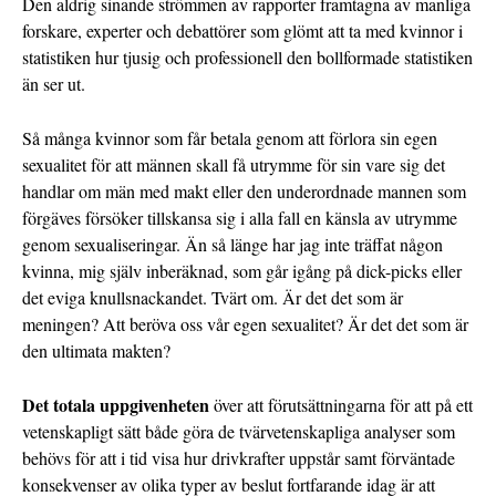
Den aldrig sinande strömmen av rapporter framtagna av manliga
forskare, experter och debattörer som glömt att ta med kvinnor i
statistiken hur tjusig och professionell den bollformade statistiken
än ser ut.
Så många kvinnor som får betala genom att förlora sin egen
sexualitet för att männen skall få utrymme för sin vare sig det
handlar om män med makt eller den underordnade mannen som
förgäves försöker tillskansa sig i alla fall en känsla av utrymme
genom sexualiseringar. Än så länge har jag inte träffat någon
kvinna, mig själv inberäknad, som går igång på dick-picks eller
det eviga knullsnackandet. Tvärt om. Är det det som är
meningen? Att beröva oss vår egen sexualitet? Är det det som är
den ultimata makten?
Det totala uppgivenheten
över att förutsättningarna för att på ett
vetenskapligt sätt både göra de tvärvetenskapliga analyser som
behövs för att i tid visa hur drivkrafter uppstår samt förväntade
konsekvenser av olika typer av beslut fortfarande idag är att