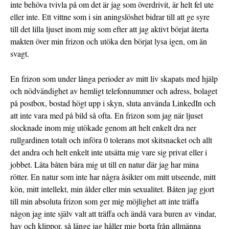
inte behöva tvivla på om det är jag som överdrivit, är helt fel ute
eller inte. Ett vittne som i sin aningslöshet bidrar till att ge syre
till det lilla ljuset inom mig som efter att jag aktivt börjat återta
makten över min frizon och utöka den börjat lysa igen, om än
svagt.
En frizon som under långa perioder av mitt liv skapats med hjälp
och nödvändighet av hemligt telefonnummer och adress, bolaget
på postbox, bostad högt upp i skyn, sluta använda LinkedIn och
att inte vara med på bild så ofta. En frizon som jag när ljuset
slocknade inom mig utökade genom att helt enkelt dra ner
rullgardinen totalt och införa 0 tolerans mot skitsnacket och allt
det andra och helt enkelt inte utsätta mig vare sig privat eller i
jobbet. Låta båten bära mig ut till en natur där jag har mina
rötter. En natur som inte har några åsikter om mitt utseende, mitt
kön, mitt intellekt, min ålder eller min sexualitet. Båten jag gjort
till min absoluta frizon som ger mig möjlighet att inte träffa
någon jag inte själv valt att träffa och ändå vara buren av vindar,
hav och klippor, så länge jag håller mig borta från allmänna