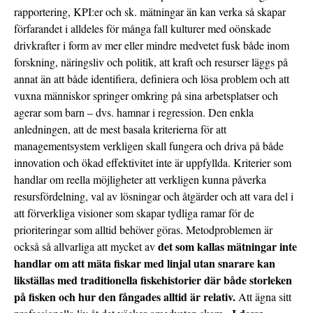
rapportering, KPI:er och sk. mätningar än kan verka så skapar
förfarandet i alldeles för många fall kulturer med oönskade
drivkrafter i form av mer eller mindre medvetet fusk både inom
forskning, näringsliv och politik, att kraft och resurser läggs på
annat än att både identifiera, definiera och lösa problem och att
vuxna människor springer omkring på sina arbetsplatser och
agerar som barn – dvs. hamnar i regression. Den enkla
anledningen, att de mest basala kriterierna för att
managementsystem verkligen skall fungera och driva på både
innovation och ökad effektivitet inte är uppfyllda. Kriterier som
handlar om reella möjligheter att verkligen kunna påverka
resursfördelning, val av lösningar och åtgärder och att vara del i
att förverkliga visioner som skapar tydliga ramar för de
prioriteringar som alltid behöver göras. Metodproblemen är
det som kallas mätningar inte
också så allvarliga att mycket av
handlar om att mäta fiskar med linjal utan snarare kan
likställas med traditionella fiskehistorier där både storleken
på fisken och hur den fångades alltid är relativ.
Att ägna sitt