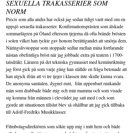
SEXUELLA TRAKASSERIER SOM
NORM
Precis som alla andra har också jag sedan tidigt varit med om en
uppsjö sexuella trakasserier. Konfirmationsprästen som älskade
sommarlägren på Öland eftersom tjejerna då ofta brände brösten
i solen vilket han tyckte gav honom berättigandet att smörja dem.
Näringslivstoppar som stoppade sedlar mellan mina fortfarande
nästan obefintliga bröst när jag jobbade extra på teatern i 1700-
talsdräkt. Läraren på det tekniska gymnasiet med kemiinriktning
jag först gick på som varje gång han ställde en fråga betonade att
han utgick ifrån att vi tre tjejer i klassen inte skulle kunna svara.
De anonyma samtalen, dygnet runt, från uppenbart runkande
män som drabbade både mig och min mamma och som visade
sig komma från männen i elevrådet jag satt med i och som
gjorde att situationen tillslut blev så ohållbar att jag gick tillbaka
till Adolf-Fredriks Musikklasser.
Filmbolagsdirektören som sökte upp mig i mitt hem och både