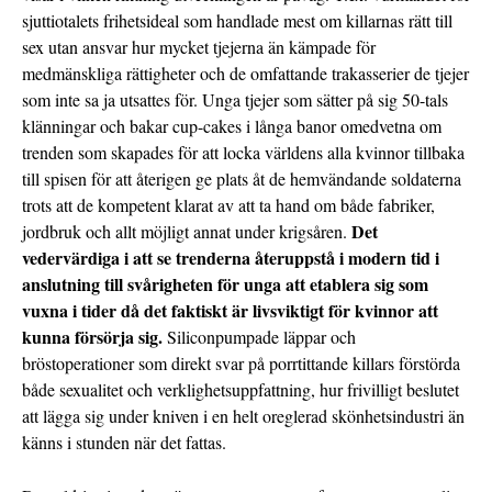
sjuttiotalets frihetsideal som handlade mest om killarnas rätt till
sex utan ansvar hur mycket tjejerna än kämpade för
medmänskliga rättigheter och de omfattande trakasserier de tjejer
som inte sa ja utsattes för. Unga tjejer som sätter på sig 50-tals
klänningar och bakar cup-cakes i långa banor omedvetna om
trenden som skapades för att locka världens alla kvinnor tillbaka
till spisen för att återigen ge plats åt de hemvändande soldaterna
trots att de kompetent klarat av att ta hand om både fabriker,
Det
jordbruk och allt möjligt annat under krigsåren.
vedervärdiga i att se trenderna återuppstå i modern tid i
anslutning till svårigheten för unga att etablera sig som
vuxna i tider då det faktiskt är livsviktigt för kvinnor att
kunna försörja sig.
Siliconpumpade läppar och
bröstoperationer som direkt svar på porrtittande killars förstörda
både sexualitet och verklighetsuppfattning, hur frivilligt beslutet
att lägga sig under kniven i en helt oreglerad skönhetsindustri än
känns i stunden när det fattas.