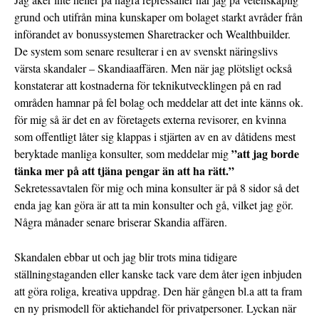
grund och utifrån mina kunskaper om bolaget starkt avråder från
införandet av bonussystemen Sharetracker och Wealthbuilder.
De system som senare resulterar i en av svenskt näringslivs
värsta skandaler – Skandiaaffären. Men när jag plötsligt också
konstaterar att kostnaderna för teknikutvecklingen på en rad
områden hamnar på fel bolag och meddelar att det inte känns ok.
för mig så är det en av företagets externa revisorer, en kvinna
som offentligt låter sig klappas i stjärten av en av dåtidens mest
”att jag borde
beryktade manliga konsulter, som meddelar mig
tänka mer på att tjäna pengar än att ha rätt.”
Sekretessavtalen för mig och mina konsulter är på 8 sidor så det
enda jag kan göra är att ta min konsulter och gå, vilket jag gör.
Några månader senare briserar Skandia affären.
Skandalen ebbar ut och jag blir trots mina tidigare
ställningstaganden eller kanske tack vare dem åter igen inbjuden
att göra roliga, kreativa uppdrag. Den här gången bl.a att ta fram
en ny prismodell för aktiehandel för privatpersoner. Lyckan när