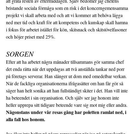
att gråta resten av eftermiddagen. Själv bedömer jag chefens
bristande sociala förmåga som en risk i det koncerngemensamma
projekt vi skall arbeta med och att vi kommer att behöva lägga
ned mer tid och kraft för att kompetens och kunskap skall hamna
i fokus för arbetet istället för kön, skitsnack och skitstövelfasoner
och höjer priset med 25%.
SORGEN
Efter att ha arbetet några månader tillsammans gör samma chef
det enda rätta när det uppdagas att två anställda tankar ned porr
på företags serverar. Han slänger ut dom med omedelbar verkan.
När de fackliga organisationerna ifrågasätter om han får gör så
säger han helt sonika att han fullständigt skiter i det. Han vill inte
ha beteendet i sin organisation. Och själv ser jag honom inte
heller upprepa sitt tidigare beteende vare sig mot mig eller andra.
Någonstans under vår resas gång har poletten ramlat ned, i
alla fall hos honom.
Jag åker inte heller på några repressalier när jag på vetenskaplig