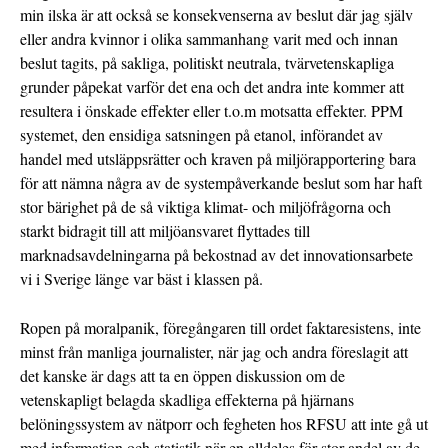
min ilska är att också se konsekvenserna av beslut där jag själv
eller andra kvinnor i olika sammanhang varit med och innan
beslut tagits, på sakliga, politiskt neutrala, tvärvetenskapliga
grunder påpekat varför det ena och det andra inte kommer att
resultera i önskade effekter eller t.o.m motsatta effekter. PPM
systemet, den ensidiga satsningen på etanol, införandet av
handel med utsläppsrätter och kraven på miljörapportering bara
för att nämna några av de systempåverkande beslut som har haft
stor bärighet på de så viktiga klimat- och miljöfrågorna och
starkt bidragit till att miljöansvaret flyttades till
marknadsavdelningarna på bekostnad av det innovationsarbete
vi i Sverige länge var bäst i klassen på.
Ropen på moralpanik, föregångaren till ordet faktaresistens, inte
minst från manliga journalister, när jag och andra föreslagit att
det kanske är dags att ta en öppen diskussion om de
vetenskapligt belagda skadliga effekterna på hjärnans
belöningssystem av nätporr och fegheten hos RFSU att inte gå ut
med information och statistik när en alldeles för stor andel av de