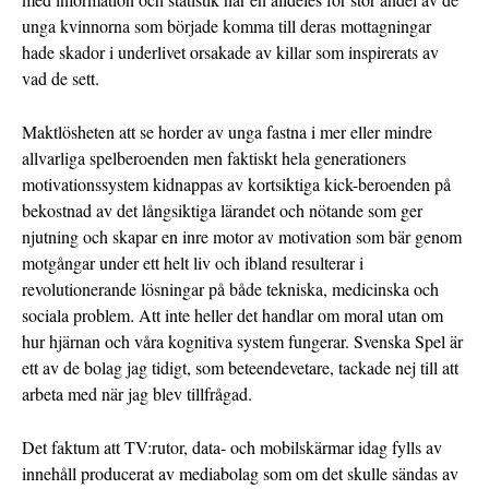
unga kvinnorna som började komma till deras mottagningar
hade skador i underlivet orsakade av killar som inspirerats av
vad de sett.
Maktlösheten att se horder av unga fastna i mer eller mindre
allvarliga spelberoenden men faktiskt hela generationers
motivationssystem kidnappas av kortsiktiga kick-beroenden på
bekostnad av det långsiktiga lärandet och nötande som ger
njutning och skapar en inre motor av motivation som bär genom
motgångar under ett helt liv och ibland resulterar i
revolutionerande lösningar på både tekniska, medicinska och
sociala problem. Att inte heller det handlar om moral utan om
hur hjärnan och våra kognitiva system fungerar. Svenska Spel är
ett av de bolag jag tidigt, som beteendevetare, tackade nej till att
arbeta med när jag blev tillfrågad.
Det faktum att TV:rutor, data- och mobilskärmar idag fylls av
innehåll producerat av mediabolag som om det skulle sändas av