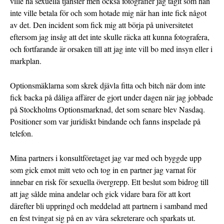
ville ha sexuella tjänster men också fotografier jag tagit som han
inte ville betala för och som hotade mig när han inte fick något
av det. Den incident som fick mig att börja på universitetet
eftersom jag insåg att det inte skulle räcka att kunna fotografera,
och fortfarande är orsaken till att jag inte vill bo med insyn eller i
markplan.
Optionsmäklarna som skrek djävla fitta och bitch när dom inte
fick backa på dåliga affärer de gjort under dagen när jag jobbade
på Stockholms Optionsmarknad, det som senare blev Nasdaq.
Positioner som var juridiskt bindande och fanns inspelade på
telefon.
Mina partners i konsultföretaget jag var med och byggde upp
som gick emot mitt veto och tog in en partner jag varnat för
innebar en risk för sexuella övergrepp. Ett beslut som bidrog till
att jag sålde mina andelar och gick vidare bara för att kort
därefter bli uppringd och meddelad att partnern i samband med
en fest tvingat sig på en av våra sekreterare och sparkats ut.