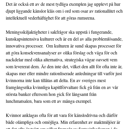
Det är också ett av de mest tydliga exemplen jag upplevt på hur
djupt liggande känslor kläs om i ord som osar av rationallitet och
intellektuell vederhäftighet för att göras rumsrena.
Meningsskiljaktigheter i sakfrågor ska uppstå i fungerande,
kunskapsintensiva kulturer och är en del av alla problemlösande,
innovativa processer. Om kulturen är sund skapas processer för
att göra konsekvensanalyser av olika förslag och väga för och
nackdelar med olika alternativa, strategiska vägar oavsett vem
som levererat dem. Är den inte det, vilket den allt för ofta inte är,
skapas mer eller mindre rationliserade anledningar till varför just
kvinnorna inte kan tillåtas att delta. En av sveriges mest
framgångsrika kvinnliga kapitlförvaltare fick gå från en av vår
största banker eftersom hon gick för långsamt från
lunchmatsalen, bara som ett av många exempel.
Kvinnor anklagas ofta för att vara för känslodrivna och därför
både olämpliga och omöjliga. Min erfarenhet av maktmiljöer är
att det ofta är tvärt om vilket framgår av fantasirikedomen i de