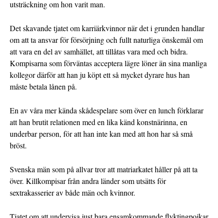
utsträckning om hon varit man.
Det skavande tjatet om karriärkvinnor när det i grunden handlar
om att ta ansvar för försörjning och fullt naturliga önskemål om
att vara en del av samhället, att tillåtas vara med och bidra.
Kompisarna som förväntas acceptera lägre löner än sina manliga
kollegor därför att han ju köpt ett så mycket dyrare hus han
måste betala lånen på.
En av våra mer kända skådespelare som över en lunch förklarar
att han brutit relationen med en lika känd konstnärinna, en
underbar person, för att han inte kan med att hon har så små
bröst.
Svenska män som på allvar tror att matriarkatet håller på att ta
över. Killkompisar från andra länder som utsätts för
sextrakasserier av både män och kvinnor.
Tjatet om att undervisa just bara ensamkommande flyktingpojkar