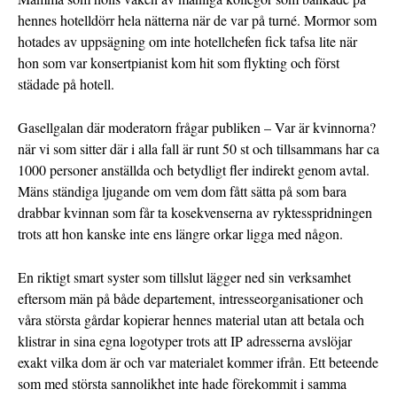
hennes hotelldörr hela nätterna när de var på turné. Mormor som
hotades av uppsägning om inte hotellchefen fick tafsa lite när
hon som var konsertpianist kom hit som flykting och först
städade på hotell.
Gasellgalan där moderatorn frågar publiken – Var är kvinnorna?
när vi som sitter där i alla fall är runt 50 st och tillsammans har ca
1000 personer anställda och betydligt fler indirekt genom avtal.
Mäns ständiga ljugande om vem dom fått sätta på som bara
drabbar kvinnan som får ta kosekvenserna av ryktesspridningen
trots att hon kanske inte ens längre orkar ligga med någon.
En riktigt smart syster som tillslut lägger ned sin verksamhet
eftersom män på både departement, intresseorganisationer och
våra största gårdar kopierar hennes material utan att betala och
klistrar in sina egna logotyper trots att IP adresserna avslöjar
exakt vilka dom är och var materialet kommer ifrån. Ett beteende
som med största sannolikhet inte hade förekommit i samma