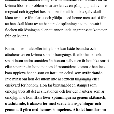
kvinna löser ett problem smartare krävs en påtaglig grad av inre
mognad och trygghet hos mannen för att han dels själv skall
klara av att se fördelarna och glädjas med henne men också för
att han skall klara av att hantera de spänningar som uppstår i
flocken när lösningen eller ett annorlunda angreppssätt kommer
från en kvinna.
En man med makt eller inflytande kan både beundra och
attraheras av en kvinna som är framgångsrik eller helt enkelt
smart inom andra områden än honom själv men är hon lika smart
eller smartare än honom inom kärnområdena kommer han inte
hot
avtändande.
bara uppleva henne som ett
utan också som
Inte minst om hon dessutom inte är sexuellt tillgänglig eller
önskvärd för honom. Hon får blixtsnabbt en stämpel som
omöjlig trots att det är situationen och hur den hanteras som är
Han löser spänningarna genom skitsnack,
omöjlig, inte hon.
uteslutande, trakasserier med sexuella anspelningar och
genom att göra ned hennes kompetens. Att det handlar om