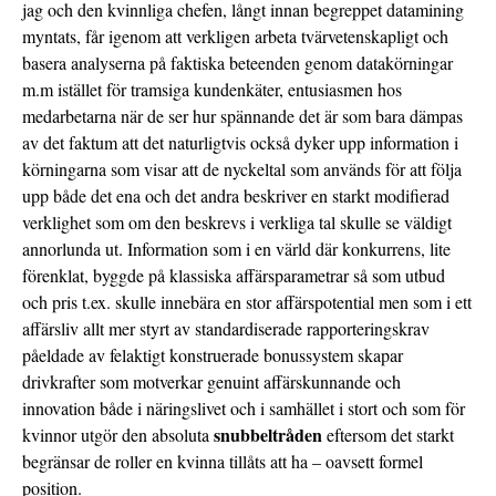
jag och den kvinnliga chefen, långt innan begreppet datamining
myntats, får igenom att verkligen arbeta tvärvetenskapligt och
basera analyserna på faktiska beteenden genom datakörningar
m.m istället för tramsiga kundenkäter, entusiasmen hos
medarbetarna när de ser hur spännande det är som bara dämpas
av det faktum att det naturligtvis också dyker upp information i
körningarna som visar att de nyckeltal som används för att följa
upp både det ena och det andra beskriver en starkt modifierad
verklighet som om den beskrevs i verkliga tal skulle se väldigt
annorlunda ut. Information som i en värld där konkurrens, lite
förenklat, byggde på klassiska affärsparametrar så som utbud
och pris t.ex. skulle innebära en stor affärspotential men som i ett
affärsliv allt mer styrt av standardiserade rapporteringskrav
påeldade av felaktigt konstruerade bonussystem skapar
drivkrafter som motverkar genuint affärskunnande och
innovation både i näringslivet och i samhället i stort och som för
snubbeltråden
kvinnor utgör den absoluta
eftersom det starkt
begränsar de roller en kvinna tillåts att ha – oavsett formel
position.