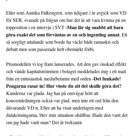
Eller som Annika Falkengren, som tidigare i år avgick som VD
för SEB, svarade på frågan om hur det är att vara kvinna på en
-Man lär sig snabbt att bara
topposition i en intervju i SVT
göra exakt det som förväntas av en och ingenting annat.
Ett
så sorgligt uttalande som borde ha väckt både ramaskri och
debatt men som passerade helt obemärkt förbi.
Prismodellen vi tog fram lanserades. Att den gav önskad effekt
och vände kapitalströmmen i bolaget meddelades mig i ett mail
-Det funkade!
från en entusiastisk medarbetarna med orden
Pengarna rasar in! Hur visste du att det skulle göra det?
Kunderna var glada. Jag har på omvägar hört att
koncernledningen också var glad, men inte ett ord från den
dåvarande VD:n. Efter att ha visat underlagen med
datakörningarna, blev min situation ohållbar. Hade den varit det
om jag hade varit man? Det är tveksamt.