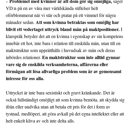
Problemet med kvinnor är att dom gör sig omöjliga,
–
säger
VD:n på en av våra mer världskända stiftelser helt
oförblommerat när vi står och pratar på ett vimmel för några
Att som kvinna betraktas som omöjlig har
månader sedan.
blivit ett vedertaget uttryck bland män på maktpositioner.
I
klarspråk betyder det att en kvinna i egenskap av sin kompetens
innebär ett hot, inte bara i relation till enskilda män, utan till en
maktstruktur som upprätthålls i huvudsak av män och deras
En maktstruktur som inte alltid gynnar
inbördes relationer.
vare sig de enskilda verksamheterna, affärerna eller
förmågan att lösa allvarliga problem som är av gemensamt
intresse för oss alla.
Uttrycket är inte bara sexistiskt och gravt kränkande. Det är
också fullständigt omöjligt att som kvinna bemöta, att skydda sig
ifrån eller undvika utan att betala ett pris för det i form av
tystnad, medlöperi, att göra avkall på det egna intellektet eller att
helt enkelt kliva av och inte delta alls.