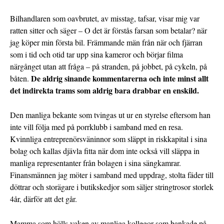
Bilhandlaren som oavbrutet, av misstag, tafsar, visar mig var
ratten sitter och säger – O det är förstås farsan som betalar? när
jag köper min första bil. Främmande män från när och fjärran
som i tid och otid tar upp sina kameror och börjar filma
närgånget utan att fråga – på stranden, på jobbet, på cykeln, på
De aldrig sinande kommentarerna och inte minst allt
båten.
det indirekta trams som aldrig bara drabbar en enskild.
Den manliga bekante som tvingas ut ur en styrelse eftersom han
inte vill följa med på porrklubb i samband med en resa.
Kvinnliga entreprenörsväninnor som släppt in riskkapital i sina
bolag och kallas djävla fitta när dom inte också vill släppa in
manliga representanter från bolagen i sina sängkamrar.
Finansmännen jag möter i samband med uppdrag, stolta fäder till
döttrar och storägare i butikskedjor som säljer stringtrosor storlek
4år, därför att det går.
Mamma som hölls vaken av manliga kollegor som bankade på