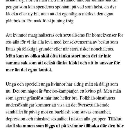
pengar som kan spenderas spontant på vad som helst, en dyr
klocka eller ny bil, utan att det egentligen märks i den egna
plånboken. En maktförskjutning i sig.
Att kvinnor marginaliseras och sexualiseras får konsekvenser för
oss alla för vi får alla leva med konsekvenserna av beslut som
fattas på felaktiga grunder eller när stora risker nonchaleras.
Män kan av olika skäl ofta tänka stort men det är inte
samma sak som att också tänka klokt och att ta ansvar för
mer än det egna kontot.
Unga och speciellt unga kvinnor har aldrig mått så dåligt som
nu. Det om något är #metoo-kampanjen ett kvitto på. Men män
som agerar gränslöst mår inte heller bra. Folkhälsoinstitutets
undersökningar kommer att visa att det översexualiserade
samhället är påväg mot en backlash som stavas ensamhet,
Tillslut
depression och minskad sexualitet i nästan alla grupper.
skall skammen som läggs ut på kvinnor tillbaka där den hör