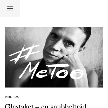
#METOO
Glastaket – en snubbeltråd