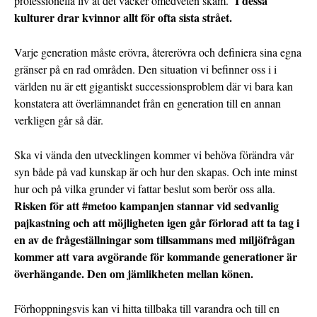
I dessa
professionella liv åt det väcker omedveten skam.
kulturer drar kvinnor allt för ofta sista strået.
Varje generation måste erövra, återerövra och definiera sina egna
gränser på en rad områden. Den situation vi befinner oss i i
världen nu är ett gigantiskt successionsproblem där vi bara kan
konstatera att överlämnandet från en generation till en annan
verkligen går så där.
Ska vi vända den utvecklingen kommer vi behöva förändra vår
syn både på vad kunskap är och hur den skapas. Och inte minst
hur och på vilka grunder vi fattar beslut som berör oss alla.
Risken för att #metoo kampanjen stannar vid sedvanlig
pajkastning och att möjligheten igen går förlorad att ta tag i
en av de frågeställningar som tillsammans med miljöfrågan
kommer att vara avgörande för kommande generationer är
överhängande. Den om jämlikheten mellan könen.
Förhoppningsvis kan vi hitta tillbaka till varandra och till en