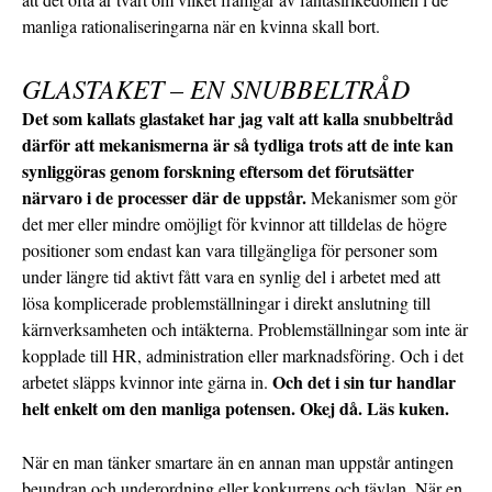
manliga rationaliseringarna när en kvinna skall bort.
GLASTAKET – EN SNUBBELTRÅD
Det som kallats glastaket har jag valt att kalla snubbeltråd
därför att mekanismerna är så tydliga trots att de inte kan
synliggöras genom forskning eftersom det förutsätter
närvaro i de processer där de uppstår.
Mekanismer som gör
det mer eller mindre omöjligt för kvinnor att tilldelas de högre
positioner som endast kan vara tillgängliga för personer som
under längre tid aktivt fått vara en synlig del i arbetet med att
lösa komplicerade problemställningar i direkt anslutning till
kärnverksamheten och intäkterna. Problemställningar som inte är
kopplade till HR, administration eller marknadsföring. Och i det
Och det i sin tur handlar
arbetet släpps kvinnor inte gärna in.
helt enkelt om den manliga potensen. Okej då. Läs kuken.
När en man tänker smartare än en annan man uppstår antingen
beundran och underordning eller konkurrens och tävlan. När en