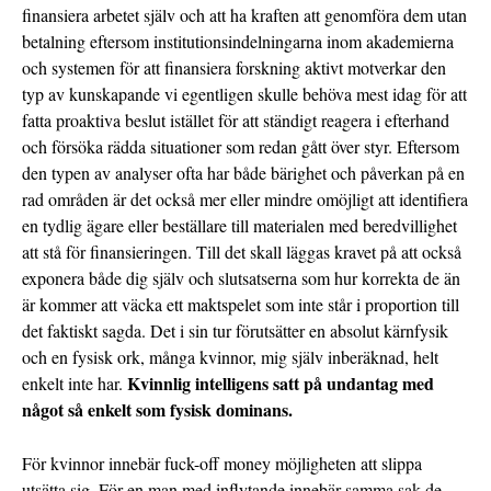
finansiera arbetet själv och att ha kraften att genomföra dem utan
betalning eftersom institutionsindelningarna inom akademierna
och systemen för att finansiera forskning aktivt motverkar den
typ av kunskapande vi egentligen skulle behöva mest idag för att
fatta proaktiva beslut istället för att ständigt reagera i efterhand
och försöka rädda situationer som redan gått över styr. Eftersom
den typen av analyser ofta har både bärighet och påverkan på en
rad områden är det också mer eller mindre omöjligt att identifiera
en tydlig ägare eller beställare till materialen med beredvillighet
att stå för finansieringen. Till det skall läggas kravet på att också
exponera både dig själv och slutsatserna som hur korrekta de än
är kommer att väcka ett maktspelet som inte står i proportion till
det faktiskt sagda. Det i sin tur förutsätter en absolut kärnfysik
och en fysisk ork, många kvinnor, mig själv inberäknad, helt
Kvinnlig intelligens satt på undantag med
enkelt inte har.
något så enkelt som fysisk dominans.
För kvinnor innebär fuck-off money möjligheten att slippa
utsätta sig. För en man med inflytande innebär samma sak de