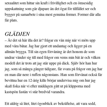
sexualitet som hittar sin kraft i frivillighet och en ömsesidig
uppskattning som går djupare än det ögat för tillfället ser och
bygger på samarbete i sina mest genuina former. Former där alla
får plats.
GLÄDJEN
– Är det så här illa det är? frågar en vän mig när vi möts upp
med våra båtar. Jag har gjort ett undantag och ligger på en
allmän brygga. Till sin egen förvåning är det honom de som
undrar vänder sig till med frågor om vems min båt är och vilken
modell det är trots att jag står uppe på däck. Själv hör han hur
jag, som så många gånger tidigare, får svara på frågor om jag har
en man där nere i ruffen någonstans. Han som förvånat också får
bevittna hur en 12-årig kille börjar undervisa mig om hur jag
skall fiska när vi efter middagen gått ut på klipporna med
kastspön fastän vi står bredvid varandra.
Ett aldrig så litet, litet ögonblick av bekräftelse, att vara sedd,