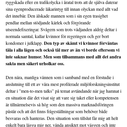
ryggskada efter en trafikolycka i åratal trots att de själva daterar
sina egenproducerade läkarintyg till innan olyckan med allt vad
det innebär. Den älskade mannen som i sin egen trasighet
pendlar mellan stödjande kärlek och förgörande
utseendefixeringar. Svågern som trots vädjanden aldrig deltar i
normala samtal, kallar kvinnor för regeringen och ger bort
Den typ av skämt vi kvinnor förväntas
kondomer i julklapp.
tåla i alla lägen och också tål mer av än vi borde eftersom vi
inte saknar humor. Men som tillsammans med allt det andra
sakta men säkert urholkar oss.
Den nära, manliga vännen som i samband med en förstudie i
anslutning till ett av våra mest profilerade miljöforskningsinstitut
deltar i ”men-to-men talks” på temat avtändande när jag hamnat i
en situation där det visat sig att vare sig taket eller kompetensen
är tillnärmelsevis så hög som den massiva marknadsföringen
påstår och att det finns frågeställningar som behöver både
besvaras och hanteras. Den situation som tillslut får mig att helt
enkelt bara lägga mig ner, vända ansiktet mot väggen och inte