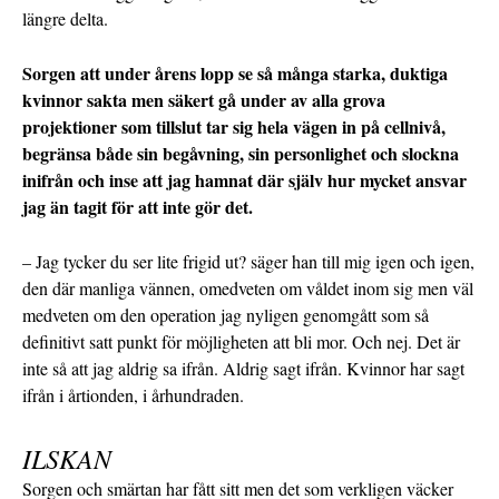
längre delta.
Sorgen att under årens lopp se så många starka, duktiga
kvinnor sakta men säkert gå under av alla grova
projektioner som tillslut tar sig hela vägen in på cellnivå,
begränsa både sin begåvning, sin personlighet och slockna
inifrån och inse att jag hamnat där själv hur mycket ansvar
jag än tagit för att inte gör det.
– Jag tycker du ser lite frigid ut? säger han till mig igen och igen,
den där manliga vännen, omedveten om våldet inom sig men väl
medveten om den operation jag nyligen genomgått som så
definitivt satt punkt för möjligheten att bli mor. Och nej. Det är
inte så att jag aldrig sa ifrån. Aldrig sagt ifrån. Kvinnor har sagt
ifrån i årtionden, i århundraden.
ILSKAN
Sorgen och smärtan har fått sitt men det som verkligen väcker