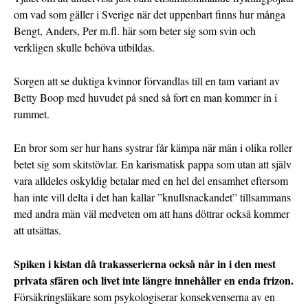
om vad som gäller i Sverige när det uppenbart finns hur många
Bengt, Anders, Per m.fl. här som beter sig som svin och
verkligen skulle behöva utbildas.
Sorgen att se duktiga kvinnor förvandlas till en tam variant av
Betty Boop med huvudet på sned så fort en man kommer in i
rummet.
En bror som ser hur hans systrar får kämpa när män i olika roller
betet sig som skitstövlar. En karismatisk pappa som utan att själv
vara alldeles oskyldig betalar med en hel del ensamhet eftersom
han inte vill delta i det han kallar ”knullsnackandet” tillsammans
med andra män väl medveten om att hans döttrar också kommer
att utsättas.
Spiken i kistan då trakasserierna också når in i den mest
privata sfären och livet inte längre innehåller en enda frizon.
Försäkringsläkare som psykologiserar konsekvenserna av en