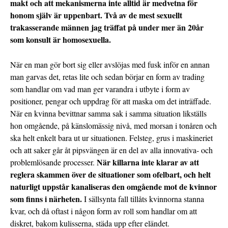
makt och att mekanismerna inte alltid är medvetna för
honom själv är uppenbart. Två av de mest sexuellt
trakasserande männen jag träffat på under mer än 20år
som konsult är homosexuella.
När en man gör bort sig eller avslöjas med fusk inför en annan
man garvas det, retas lite och sedan börjar en form av trading
som handlar om vad man ger varandra i utbyte i form av
positioner, pengar och uppdrag för att maska om det inträffade.
När en kvinna bevittnar samma sak i samma situation likställs
hon omgående, på känslomässig nivå, med morsan i tonåren och
ska helt enkelt bara ut ur situationen. Felsteg, grus i maskineriet
och att saker går åt pipsvängen är en del av alla innovativa- och
När killarna inte klarar av att
problemlösande processer.
reglera skammen över de situationer som ofelbart, och helt
naturligt uppstår kanaliseras den omgående mot de kvinnor
som finns i närheten.
I sällsynta fall tillåts kvinnorna stanna
kvar, och då oftast i någon form av roll som handlar om att
diskret, bakom kulisserna, städa upp efter eländet.