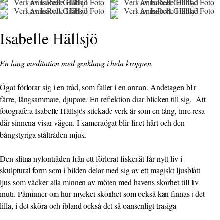
Isabelle Hällsjö
En lång meditation med genklang i hela kroppen.
Ögat förlorar sig i en tråd, som faller i en annan. Andetagen blir
färre, långsammare, djupare. En reflektion drar blicken till sig. Att
fotografera Isabelle Hällsjös stickade verk är som en lång, inre resa
där sinnena visar vägen. I kameraögat blir linet hårt och den
bångstyriga ståltråden mjuk.
Den slitna nylontråden från ett förlorat fiskenät får nytt liv i
skulptural form som i bilden delar med sig av ett magiskt ljusblått
ljus som väcker alla minnen av möten med havens skörhet till liv
inuti. Påminner om hur mycket skönhet som också kan finnas i det
lilla, i det sköra och ibland också det så oansenligt trasiga